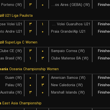
il Porteno (W)
۳
۰
Gimnasia y Esgrima de Buenos Aires (GEBA) (W)
Finishe
zil
U21 Liga Paulista
ose Volei U21
۳
۱
Vedacit Volei Guarulhos U21
Finishe
۳
۰
Praia Grande/Alp U21
Finishe
zil
SuperLiga C Women
Clube CE (W)
۳
۰
Sampaio Correa (W)
Finishe
۱
۳
Clube Matense BA (W)
Finishe
eania
Oceania Championship Women
Guam (W)
۰
۳
American Samoa (W)
Finishe
Palau (W)
۰
۳
New Caledonia (W)
Finishe
Australia (W)
۳
۰
Marshall Islands (W)
Finishe
a
East Asia Championship