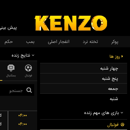
پیش بینی
پوکر
تخته نرد
انفجار اصلی
بمب
حکم
نتایج زنده
روز ها
چهار شنبه
فوتبال
بسکتبال
پنج شنبه
جمعه
شنبه
d
۰۴:۰۰
d
۰۴:۰۰