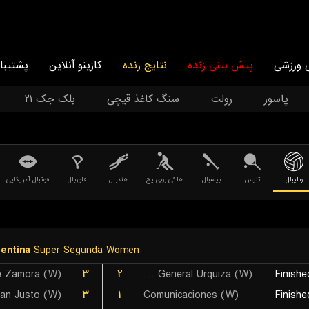
 ورزشی
پیش بینی زنده
نتایج زنده
کازینو آنلاین
پشتیبا
پاسور
رولت
سنگ کاغذ قیچی
بلک جک ۲۱
والیبال
تنیس
بیسبال
هاکی روی یخ
هندبال
فلوربال
فوتبال آمریکایی
entina
Super Segunda Women
e Zamora (W)
۳
۲
Circulo General Urquiza (W)
Finishe
۳
۱
Comunicaciones (W)
Finishe