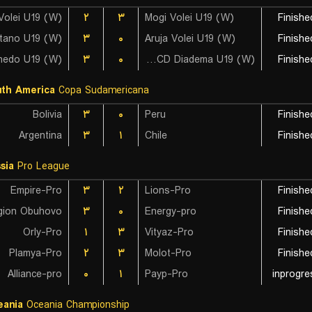
۲
۳
Mogi Volei U19 (W)
Finishe
stano U19 (W)
۳
۰
Aruja Volei U19 (W)
Finishe
hedo U19 (W)
۳
۰
AD ABCD Diadema U19 (W)
Finishe
th America
Copa Sudamericana
Bolivia
۳
۰
Peru
Finishe
Argentina
۳
۱
Chile
Finishe
sia
Pro League
Empire-Pro
۳
۲
Lions-Pro
Finishe
gion Obuhovo
۳
۰
Energy-pro
Finishe
Orly-Pro
۱
۳
Vityaz-Pro
Finishe
Plamya-Pro
۲
۳
Molot-Pro
Finishe
Alliance-pro
۰
۱
Payp-Pro
inprogre
eania
Oceania Championship