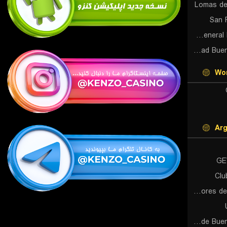
Lomas de
San 
Club Atletico General Lamadrid (W)
Universidad Buenos Aires (W)
Wor
Arg
GE
Clu
Defensores de Banfield (W)
Glorias de Buenos Aires (W)