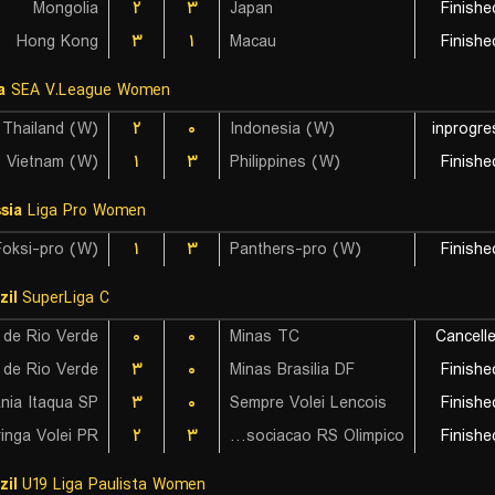
Mongolia
۲
۳
Japan
Finishe
Hong Kong
۳
۱
Macau
Finishe
a
SEA V.League Women
Thailand (W)
۲
۰
Indonesia (W)
inprogre
Vietnam (W)
۱
۳
Philippines (W)
Finishe
sia
Liga Pro Women
Foksi-pro (W)
۱
۳
Panthers-pro (W)
Finishe
zil
SuperLiga C
 de Rio Verde
۰
۰
Minas TC
Cancell
 de Rio Verde
۳
۰
Minas Brasilia DF
Finishe
nia Itaqua SP
۳
۰
Sempre Volei Lencois
Finishe
inga Volei PR
۲
۳
Associacao RS Olimpico
Finishe
zil
U19 Liga Paulista Women