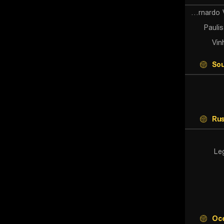
Sao Bernardo Volei U19 (W)
Pauli
Vin
Sou
Rus
Le
Oc