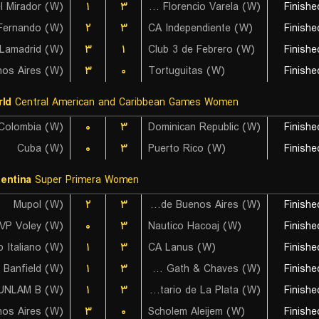
l Mirador (W)
۱
۳
La Patriada Municipio Florencio Varela (W)
Finishe
Fernando (W)
۲
۳
CA Independiente (W)
Finishe
۳
۱
Club 3 de Febrero (W)
Finishe
۳
۰
Tortuguitas (W)
Finishe
ld
Central American and Caribbean Games Women
Colombia (W)
۰
۳
Dominican Republic (W)
Finishe
Cuba (W)
۰
۳
Puerto Rico (W)
Finishe
entina
Super Primera Women
Mupol (W)
۲
۳
Ciudad de Buenos Aires (W)
Finishe
VP Voley (W)
۰
۳
Nautico Hacoaj (W)
Finishe
b Italiano (W)
۱
۳
CA Lanus (W)
Finishe
۱
۳
Harrods Gath & Chaves (W)
Finishe
UNLAM B (W)
۱
۳
Universitario de La Plata (W)
Finishe
۳
۰
Scholem Aleijem (W)
Finishe