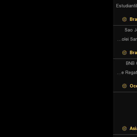
Estudiant
Bra
Sao J
Super Volei Santo Andre U21
Bra
BNB 
Clube De Regatas Brasil (W)
Oc
Asi