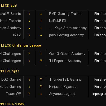
ld
CD Split
tral E-Sports
۱
۰
RMD Gaming Trainee
Finishe
 Nerd Esports
۰
۱
KaBuM! IDL
Finishe
nids Academy
۰
۱
Vivo Keyd Stars Academy
Finishe
INTZ
۱
۰
paiN Gaming Academy
Finishe
ld
LCK Challenger League
۲
۱
Gen.G Global Academy
Finishe
۱
۲
T1 Esports Academy
Finishe
ld
LPL Split
LGD Gaming
۱
۲
ThunderTalk Gaming
Finishe
victus Gaming
۱
۲
Ninjas in Pyjamas
Finishe
Team WE
۲
۰
Anyones Legend
inprogre
ld
LCK Rounds