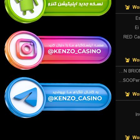
Wor
Es
Ei
RED Ca
Wor
HANJIN BRION Challengers
DN SOOPers Challengers
Wor
In
Wor