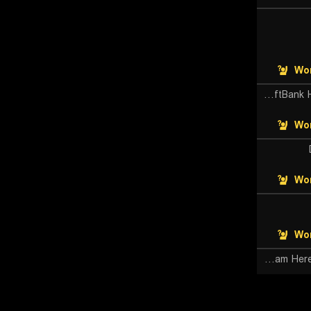
Wor
Fukuoka SoftBank Hawks gaming
Wor
Wor
Wor
Team Heretics Academy