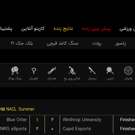
 ورزشی
پیش بینی زنده
نتایج زنده
کازینو آنلاین
پشتیبا
پاسور
رولت
سنگ کاغذ قیچی
بلک جک ۲۱
والیبال
تنیس
بیسبال
هاکی روی یخ
هندبال
فلوربال
پینگ پونگ
ld
NACL Summer
Blue Otter
۱
۲
Winthrop University
Finishe
NRG eSports
۲
۰
Cupid Esports
Finishe