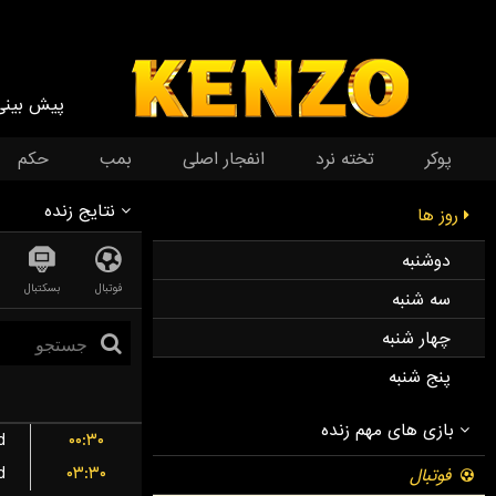
پیش بینی
پوکر
تخته نرد
انفجار اصلی
بمب
حکم
نتایج زنده
روز ها
دوشنبه
فوتبال
بسکتبال
سه شنبه
چهار شنبه
پنج شنبه
d
۰۰:۳۰
d
۰۳:۳۰