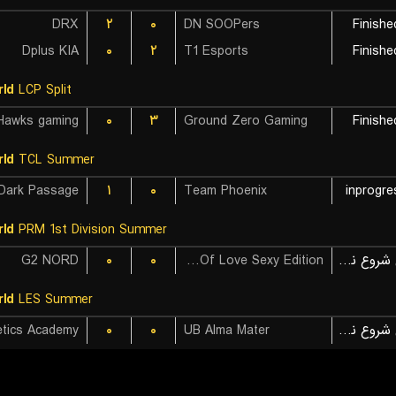
DRX
۲
۰
DN SOOPers
Finishe
Dplus KIA
۰
۲
T1 Esports
Finishe
ld
LCP Split
۰
۳
Ground Zero Gaming
Finishe
ld
TCL Summer
Dark Passage
۱
۰
Team Phoenix
inprogre
ld
PRM 1st Division Summer
G2 NORD
۰
۰
Unicorns Of Love Sexy Edition
بازی شروع نشده است
ld
LES Summer
۰
۰
UB Alma Mater
بازی شروع نشده است