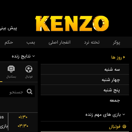
پیش بینی
پوکر
تخته نرد
انفجار اصلی
بمب
حکم
نتایج زنده
روز ها
سه شنبه
فوتبال
بسکتبال
چهار شنبه
پنج شنبه
جمعه
ss
۰۱:۳۰
۰۳:۳۰