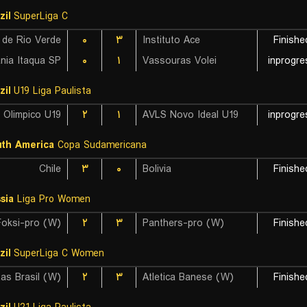
zil
SuperLiga C
 de Rio Verde
۰
۳
Instituto Ace
Finishe
nia Itaqua SP
۰
۱
Vassouras Volei
inprogre
zil
U19 Liga Paulista
 Olimpico U19
۲
۱
AVLS Novo Ideal U19
inprogre
th America
Copa Sudamericana
Chile
۳
۰
Bolivia
Finishe
sia
Liga Pro Women
Foksi-pro (W)
۲
۳
Panthers-pro (W)
Finishe
zil
SuperLiga C Women
۲
۳
Atletica Banese (W)
Finishe