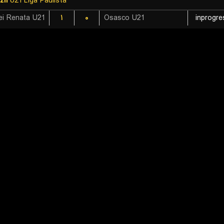
zil
U21 Liga Paulista
ei Renata U21
۱
۰
Osasco U21
inprogre