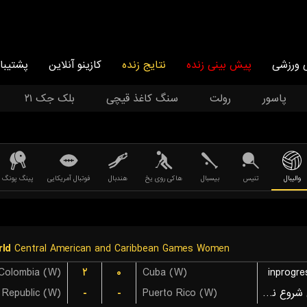
 ورزشی
پیش بینی زنده
نتایج زنده
کازینو آنلاین
پشتیبا
پاسور
رولت
سنگ کاغذ قیچی
بلک جک ۲۱
والیبال
تنیس
بیسبال
هاکی روی یخ
هندبال
فوتبال آمریکایی
پینگ پونگ
ld
Central American and Caribbean Games Women
Colombia (W)
۲
۰
Cuba (W)
inprogre
 Republic (W)
-
-
Puerto Rico (W)
بازی شروع نشده است