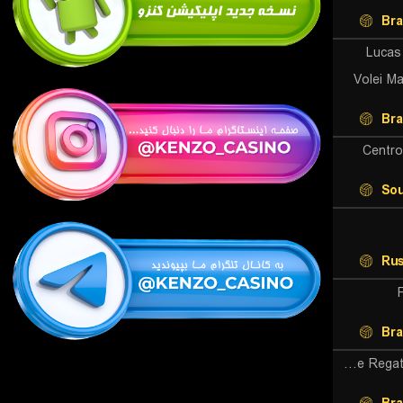
Bra
Lucas
Volei Ma
Bra
Centro
Sou
Rus
Bra
Clube De Regatas Brasil (W)