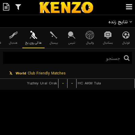
نتایج زنده
فوتبال
بسکتبال
والیبال
تنیس
بیسبال
هاکی روی یخ
هندبال
ف
World
Club Friendly Matches
Yuzhny Ural Orsk
-
-
HC AKM Tula