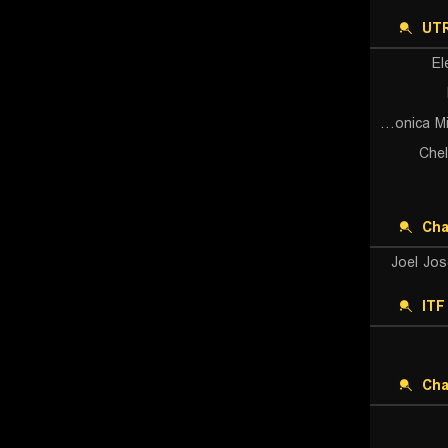
UTR
E
Veronica Miroshnichenko
Chel
Cha
Joel Jos
ITF
Cha