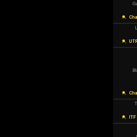
Ga
Cha
UTR
B
Cha
T
IT