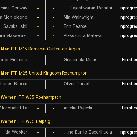
smine Conway
-
-
Maaya Rajeshwaran Revathi
inprogre
-
-
Mia Wainwright
inprogre
Sayaka Ishii
-
-
Erin Pearce
inprogre
ara Vlasselaer
-
-
Aleksandra Mateva
inprogre
 Men
ITF M15 Romania Curtea de Arges
odor Pieleanu
-
-
Giannicola Misasi
Finishe
 Men
ITF M25 United Kingdom Roehampton
harles Broom
-
-
Oliver Tarvet
Finishe
F Women
ITF W35 Roehampton
Mcdonald Ella
-
-
Amelia Rajecki
Finishe
F Women
ITF W75 Leipzig
Ida Wobker
-
-
Irene Burillo Escorihuela
inprogre