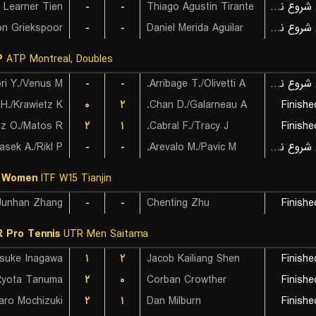
Learner Tien
-
-
Thiago Agustin Tirante
بازی شروع نشده است
on Griekspoor
-
-
Daniel Merida Aguilar
بازی شروع نشده است
P
ATP Montreal, Doubles
i Y./Venus M.
-
-
Arribage T./Olivetti A.
بازی شروع نشده است
۰
۲
Chan D./Galarneau A.
Finishe
z O./Matos R.
۲
۱
Cabral F./Tracy J.
Finishe
asek A./Rikl P.
-
-
Arevalo M./Pavic M.
بازی شروع نشده است
F Women
ITF W15 Tianjin
Junhan Zhang
-
-
Chenting Zhu
Finishe
 Pro Tennis
UTR Men Saitama
suke Inagawa
۱
۲
Jacob Kailiang Shen
Finishe
Ryota Tanuma
۲
۰
Corban Crowther
Finishe
aro Mochizuki
۲
۱
Dan Milburn
Finishe