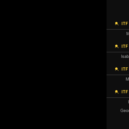
ITF
M
IT
Isab
ITF
M
IT
Geor