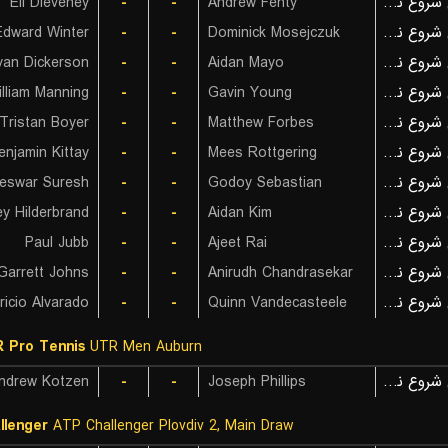
Eli Dieveney
-
-
Andrew Fenty
بازی شروع نشده است
Edward Winter
-
-
Dominick Mosejczuk
بازی شروع نشده است
yan Dickerson
-
-
Aidan Mayo
بازی شروع نشده است
lliam Manning
-
-
Gavin Young
بازی شروع نشده است
Tristan Boyer
-
-
Matthew Forbes
بازی شروع نشده است
enjamin Kittay
-
-
Mees Rottgering
بازی شروع نشده است
eswar Suresh
-
-
Godoy Sebastian
بازی شروع نشده است
ey Hilderbrand
-
-
Aidan Kim
بازی شروع نشده است
Paul Jubb
-
-
Ajeet Rai
بازی شروع نشده است
Garrett Johns
-
-
Anirudh Chandrasekar
بازی شروع نشده است
ricio Alvarado
-
-
Quinn Vandecasteele
بازی شروع نشده است
 Pro Tennis
UTR Men Auburn
ndrew Kotzen
-
-
Joseph Phillips
بازی شروع نشده است
llenger
ATP Challenger Plovdiv 2, Main Draw