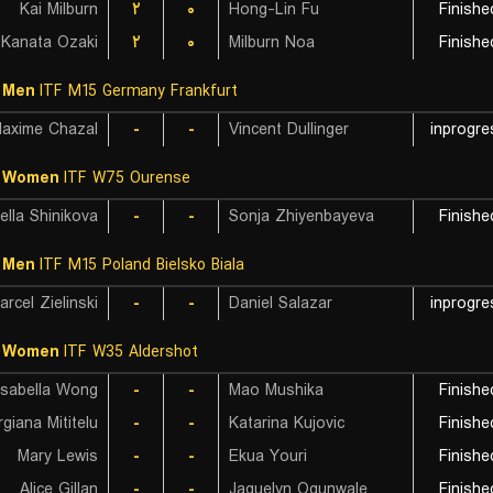
Kai Milburn
۲
۰
Hong-Lin Fu
Finishe
Kanata Ozaki
۲
۰
Milburn Noa
Finishe
 Men
ITF M15 Germany Frankfurt
axime Chazal
-
-
Vincent Dullinger
inprogre
F Women
ITF W75 Ourense
ella Shinikova
-
-
Sonja Zhiyenbayeva
Finishe
 Men
ITF M15 Poland Bielsko Biala
arcel Zielinski
-
-
Daniel Salazar
inprogre
F Women
ITF W35 Aldershot
Isabella Wong
-
-
Mao Mushika
Finishe
giana Mititelu
-
-
Katarina Kujovic
Finishe
Mary Lewis
-
-
Ekua Youri
Finishe
Alice Gillan
-
-
Jaquelyn Ogunwale
Finishe