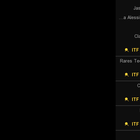
Ja
Giulia Alessia Monteleone
Cl
ITF
Rares Te
ITF
C
IT
IT