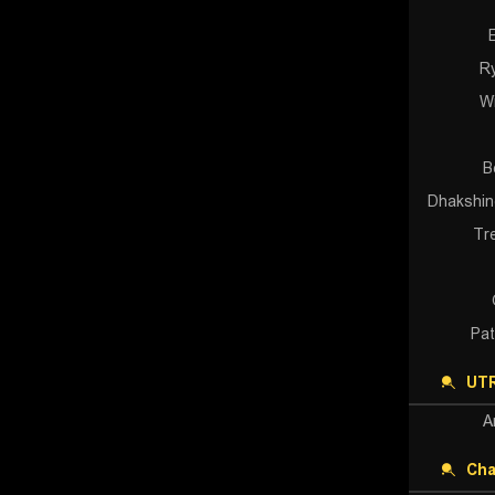
R
Wi
B
Dhakshin
Tr
Pat
UTR
A
Cha