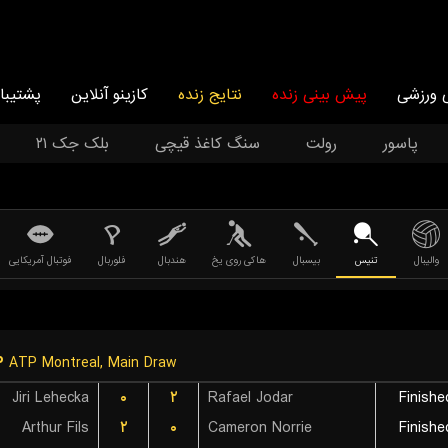
 ورزشی
پیش بینی زنده
نتایج زنده
کازینو آنلاین
پشتیبا
پاسور
رولت
سنگ کاغذ قیچی
بلک جک ۲۱
والیبال
تنیس
بیسبال
هاکی روی یخ
هندبال
فلوربال
فوتبال آمریکایی
P
ATP Montreal, Main Draw
Jiri Lehecka
۰
۲
Rafael Jodar
Finishe
Arthur Fils
۲
۰
Cameron Norrie
Finishe