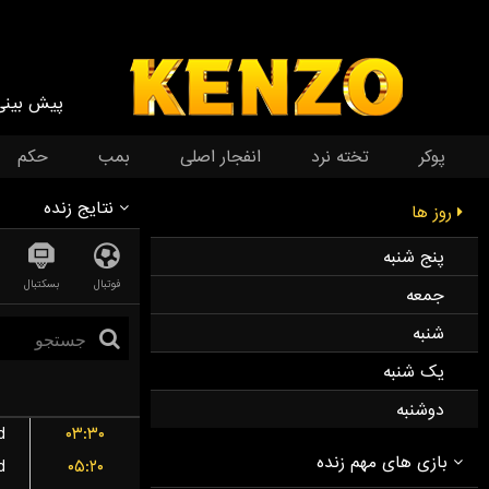
پیش بینی
پوکر
تخته نرد
انفجار اصلی
بمب
حکم
نتایج زنده
روز ها
پنج شنبه
فوتبال
بسکتبال
جمعه
شنبه
یک شنبه
دوشنبه
d
۰۳:۳۰
d
۰۵:۲۰