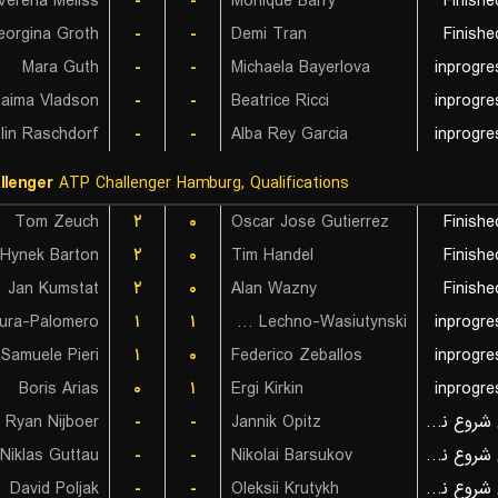
Verena Meliss
-
-
Monique Barry
Finishe
eorgina Groth
-
-
Demi Tran
Finishe
Mara Guth
-
-
Michaela Bayerlova
inprogre
Laima Vladson
-
-
Beatrice Ricci
inprogre
lin Raschdorf
-
-
Alba Rey Garcia
inprogre
llenger
ATP Challenger Hamburg, Qualifications
Tom Zeuch
۲
۰
Oscar Jose Gutierrez
Finishe
Hynek Barton
۲
۰
Tim Handel
Finishe
Jan Kumstat
۲
۰
Alan Wazny
Finishe
۱
۱
Fryderyk Lechno-Wasiutynski
inprogre
Samuele Pieri
۱
۰
Federico Zeballos
inprogre
Boris Arias
۰
۱
Ergi Kirkin
inprogre
Ryan Nijboer
-
-
Jannik Opitz
بازی شروع نشده است
Niklas Guttau
-
-
Nikolai Barsukov
بازی شروع نشده است
David Poljak
-
-
Oleksii Krutykh
بازی شروع نشده است