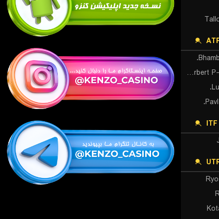
Tall
AT
Bhambr
Herbert P-H./Krawietz K.
Lu
Pavl
IT
UTR
Ryo
Kot