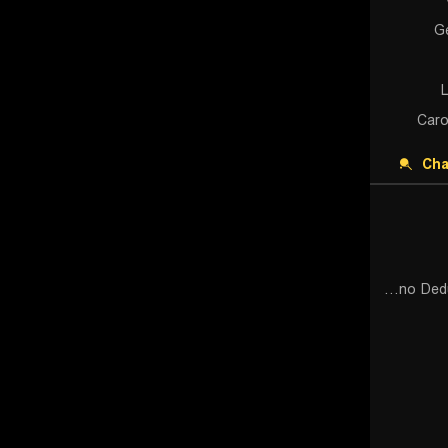
G
Caro
Cha
Mariano Dedura-Palomero