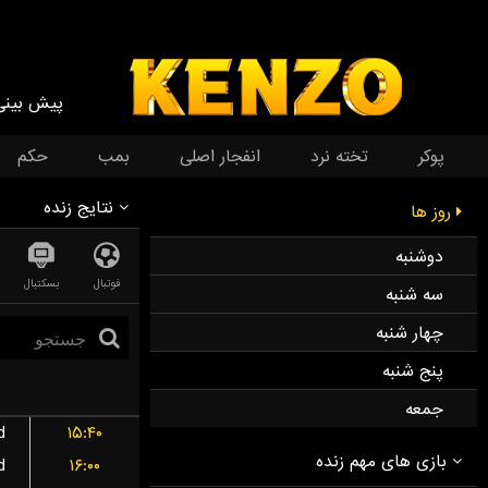
پیش بینی
پوکر
تخته نرد
انفجار اصلی
بمب
حکم
نتایج زنده
روز ها
دوشنبه
فوتبال
بسکتبال
سه شنبه
چهار شنبه
پنج شنبه
جمعه
d
۱۵:۴۰
d
۱۶:۰۰