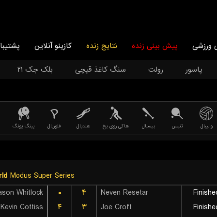
 ورزشی
پیش بینی زنده
نتایج زنده
کازینو آنلاین
پشتیبا
پاسور
رولت
سنگ کاغذ قیچی
بلک جک ۲۱
والیبال
تنیس
بیسبال
هاکی روی یخ
هندبال
فلوربال
پینگ پونگ
ld
Modus Super Series
son Whitlock
۰
۴
Neven Resetar
Finishe
Kevin Cottiss
۴
۳
Joe Croft
Finishe