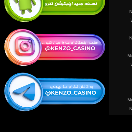
N
N
Ma
Ma
N